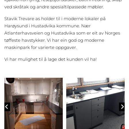
k
ved skråtak og andre spesialtilpassede møbler.
e
r
Stavik Trevare as holder til i moderne lokaler på
i
Harøysund i Hustadvika kommune. Nær
B
Atlanterhavsveien og Hustadvika som er eit av Norges
u
tøffeste havstykker. Vi har ein god og moderne
d
maskinpark for varierte oppgaver.
m
e
Vi har mulighet til å lage det kunden vil ha!
d
o
v
e
r
5
0
å
r
s