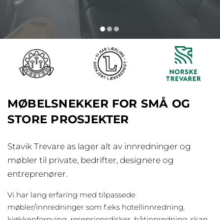
Å
R
N
E
R
A
L
T
MØBELSNEKKER FOR SMÅ OG
M
STORE PROSJEKTER
ø
b
Stavik Trevare as lager alt av innredninger og
e
møbler til private, bedrifter, designere og
l
entreprenører.
s
n
Vi har lang erfaring med tilpassede
e
møbler/innredninger som f.eks hotellinnredning,
k
kjøkkenfornying, resepsjonsdisker, båtinnredning, skap