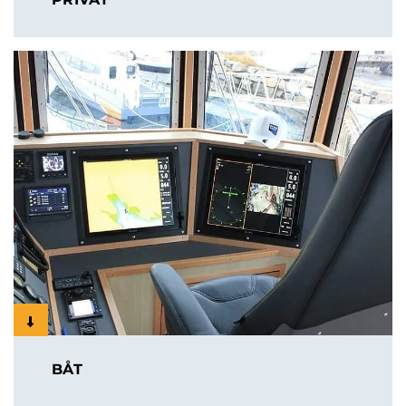

BÅT