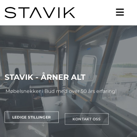
S
STAVIK - ÅRNER ALT
T
Møbelsnekker i Bud med over 50 års erfaring!
A
V
I
LEDIGE STILLINGER
KONTAKT OSS
K
-