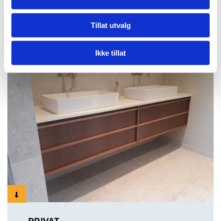
BEDRIFT
Tillat utvalg
Ikke tillat

PRIVAT