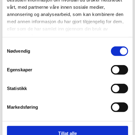
vårt, med partnerne våre innen sosiale medier,
annonsering og analysearbeid, som kan kombinere den
med annen informasjon du har gjort tilgjengelig for dem,
VÅRE TJENESTER
eller som de har samlet inn gjennom din bruk av
tjenestene deres.
Samtykkevalg
Nødvendig
Egenskaper
Statistikk
Markedsføring

Tillat alle