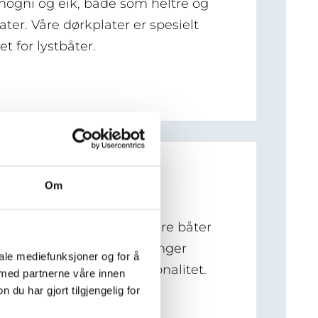
hogni og eik, både som heltre og
later. Våre dørkplater er spesielt
t for lystbåter.
Om
rer båtinteriør for å gi eldre båter
, moderne preg. Våre løsninger
iale mediefunksjoner og for å
 både estetikk og funksjonalitet.
 med partnerne våre innen
u har gjort tilgjengelig for