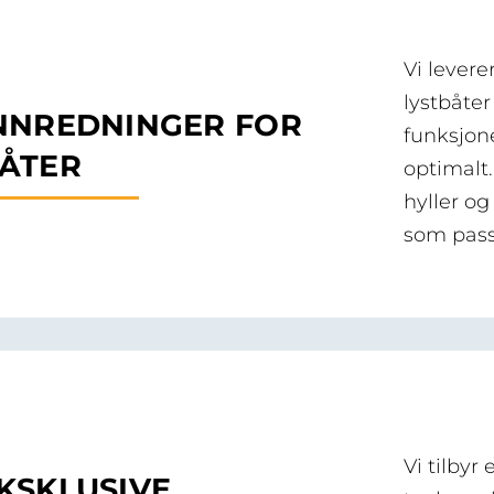
Vi lever
lystbåter
NNREDNINGER FOR
funksjone
ÅTER
optimalt.
hyller o
som passe
Vi tilbyr
KSKLUSIVE