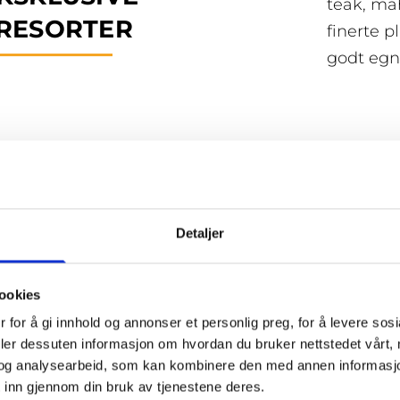
teak, ma
RESORTER
finerte p
godt egne
Detaljer
ENOVERING AV
Vi renove
ookies
et friskt
ÅTINTERIØR
 for å gi innhold og annonser et personlig preg, for å levere sos
forbedrer
deler dessuten informasjon om hvordan du bruker nettstedet vårt,
og analysearbeid, som kan kombinere den med annen informasjon d
 inn gjennom din bruk av tjenestene deres.