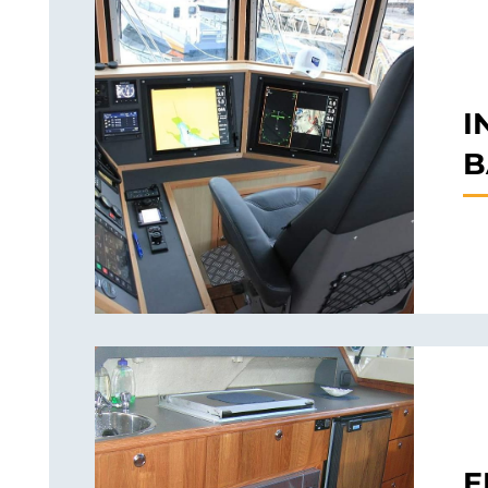
I
B
E