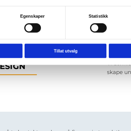
Egenskaper
Statistikk
Tillat utvalg
Vi utvikl
ESIGN
skape uni