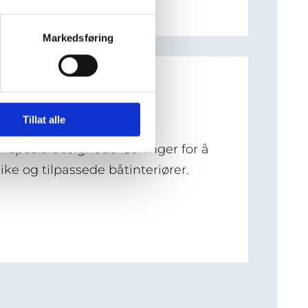
Markedsføring
Tillat alle
er spesialdesignede løsninger for å
ke og tilpassede båtinteriører.