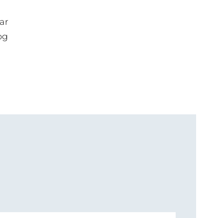
ar
og