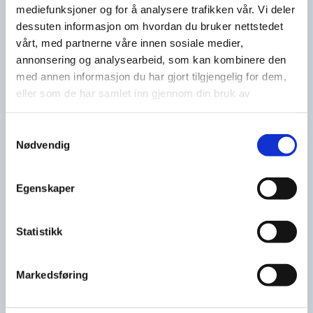
mediefunksjoner og for å analysere trafikken vår. Vi deler
dessuten informasjon om hvordan du bruker nettstedet
vårt, med partnerne våre innen sosiale medier,
annonsering og analysearbeid, som kan kombinere den
DESIGN
med annen informasjon du har gjort tilgjengelig for dem,
eller som de har samlet inn gjennom din bruk av
Vi produserer designmøbler og
tjenestene deres.
arkitekttegnede møbler, skreddersydd for
Samtykkevalg
unike prosjekter. Med vår ekspertise innen
Nødvendig
prototyper (Proto produkt), kan vi realisere
dine ideer og skape møbler som
Egenskaper
kombinerer kreativt design og
funksjonalitet.
Statistikk
Markedsføring